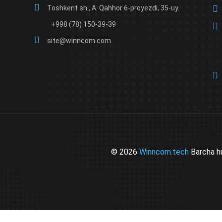
Toshkent sh., A. Qahhor 6-proyezdi, 35-uy.
+998 (78) 150-39-39
site@winncom.com
© 2026
Winncom.tech
Barcha h