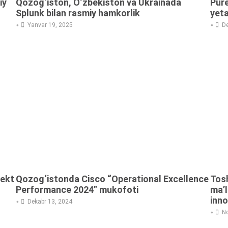
iy
Qozog‘iston, O‘zbekiston va Ukrainada
Pure
Splunk bilan rasmiy hamkorlik
yeta
•
•
Yanvar 19, 2025
De
lekt
Qozog‘istonda Cisco “Operational Excellence
Tos
Performance 2024” mukofoti
ma’l
inno
•
Dekabr 13, 2024
•
No