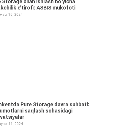
 Storage bilan ishlash bo‘yicha
kchilik e’tirofi: ASBIS mukofoti
kabr 16, 2024
hkentda Pure Storage davra suhbati:
umotlarni saqlash sohasidagi
vatsiyalar
yabr 11, 2024