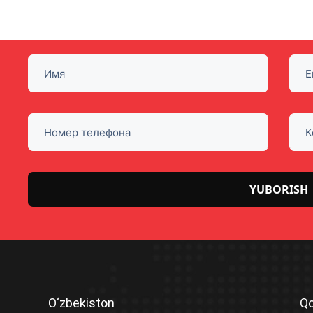
Please
leave
this
field
O‘zbekiston
Qo
empty.