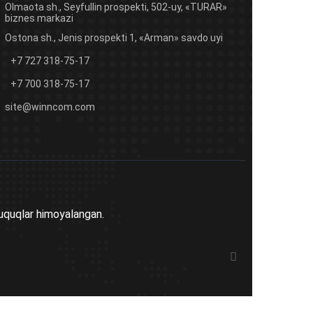
Olmaota sh., Seyfullin prospekti, 502-uy, «TURAR»
biznes markazi
Ostona sh., Jenis prospekti 1, «Arman» savdo uyi
+7 727 318-75-17
+7 700 318-75-17
site@winncom.com
uquqlar himoyalangan.