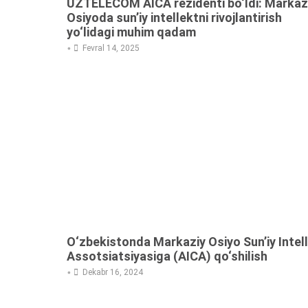
UZTELECOM AICA rezidenti bo‘ldi: Markaz
Osiyoda sun’iy intellektni rivojlantirish
yo‘lidagi muhim qadam
•
Fevral 14, 2025
O‘zbekistonda Markaziy Osiyo Sun’iy Intel
Assotsiatsiyasiga (AICA) qo‘shilish
•
Dekabr 16, 2024