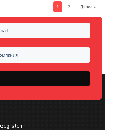
1
2
Далее »
zog‘iston