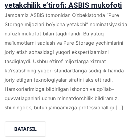
yetakchilik e’tirofi: ASBIS mukofoti
Jamoamiz ASBIS tomonidan O‘zbekistonda “Pure
Storage mijozlari bo‘yicha yetakchi” nominatsiyasida
nufuzli mukofot bilan taqdirlandi. Bu yutuq
ma’lumotlarni saqlash va Pure Storage yechimlarini
joriy etish sohasidagi yuqori ekspertizamizni
tasdiqlaydi. Ushbu e’tirof mijozlarga xizmat
ko‘rsatishning yuqori standartlariga sodiqlik hamda
joriy etilgan texnologiyalar sifatini aks ettiradi.
Hamkorlarimizga bildirilgan ishonch va qo‘llab-
quvvatlaganlari uchun minnatdorchilik bildiramiz,
shuningdek, butun jamoamizga professionalligi […]
BATAFSIL