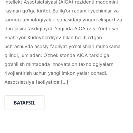
Intellekt Assotsiatsiyasi (AICA) rezidenti maqomini
rasman qo‘lga kiritdi. Bu ilg‘or raqamli yechimlar va
tarmoq texnologiyalari sohasidagi yuqori ekspertiza
darajasini tasdiqlaydi. Yaqinda AICA rais o‘rinbosari
Shahrіyor Xudoyberdiyev bilan bo‘lib o‘tgan
uchrashuvda asosiy faoliyat yo‘nalishlari muhokama
qilindi, jumladan: O‘zbekistonda AICA tarkibiga
qo‘shilish mintaqada innovatsion texnologiyalarni
rivojlantirish uchun yangi imkoniyatlar ochadi.
Assotsiatsiya faoliyatida […]
BATAFSIL