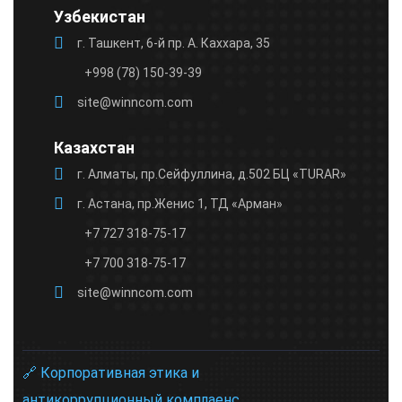
Узбекистан
г. Ташкент, 6-й пр. А. Каххара, 35
+998 (78) 150-39-39
site@winncom.com
Казахстан
г. Алматы, пр.Сейфуллина, д.502 БЦ «TURAR»
г. Астана, пр.Женис 1, ТД «Арман»
+7 727 318-75-17
+7 700 318-75-17
site@winncom.com
🔗 Корпоративная этика и
антикоррупционный комплаенс