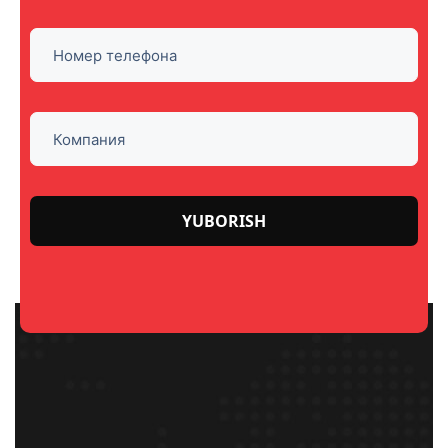
Please
leave
this
field
empty.