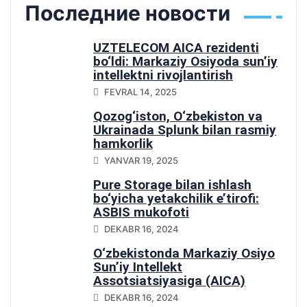
Последние новости
UZTELECOM AICA rezidenti
bo‘ldi: Markaziy Osiyoda sun’iy
intellektni rivojlantirish
yo‘lidagi muhim qadam
FEVRAL 14, 2025
Qozog‘iston, O‘zbekiston va
Ukrainada Splunk bilan rasmiy
hamkorlik
YANVAR 19, 2025
Pure Storage bilan ishlash
bo‘yicha yetakchilik e’tirofi:
ASBIS mukofoti
DEKABR 16, 2024
O‘zbekistonda Markaziy Osiyo
Sun’iy Intellekt
Assotsiatsiyasiga (AICA)
qo‘shilish
DEKABR 16, 2024