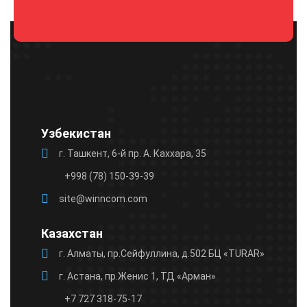
Please
leave
this
field
empty.
Узбекистан
г. Ташкент, 6-й пр. А. Каххара, 35
+998 (78) 150-39-39
site@winncom.com
Казахстан
г. Алматы, пр.Сейфуллина, д.502 БЦ «TURAR»
г. Астана, пр.Женис 1, ТД «Арман»
+7 727 318-75-17