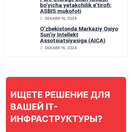
bo‘yicha yetakchilik e’tirofi:
ASBIS mukofoti
DEKABR 16, 2024
O‘zbekistonda Markaziy Osiyo
Sun’iy Intellekt
Assotsiatsiyasiga (AICA)
qo‘shilish
DEKABR 16, 2024
ИЩЕТЕ РЕШЕНИЕ ДЛЯ
ВАШЕЙ IT-
ИНФРАСТРУКТУРЫ?