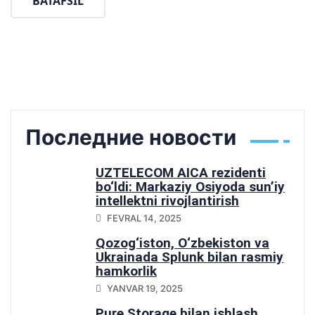
BATAFSIL
Последние новости
UZTELECOM AICA rezidenti
bo‘ldi: Markaziy Osiyoda sun’iy
intellektni rivojlantirish
yo‘lidagi muhim qadam
FEVRAL 14, 2025
Qozog‘iston, O‘zbekiston va
Ukrainada Splunk bilan rasmiy
hamkorlik
YANVAR 19, 2025
Pure Storage bilan ishlash