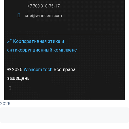
+7 700 318-75-17
site@winncom.com
🔗 Корпоративная этика и
антикоррупционный комплаенс
© 2026
Winncom.tech
Все права
защищены
2026