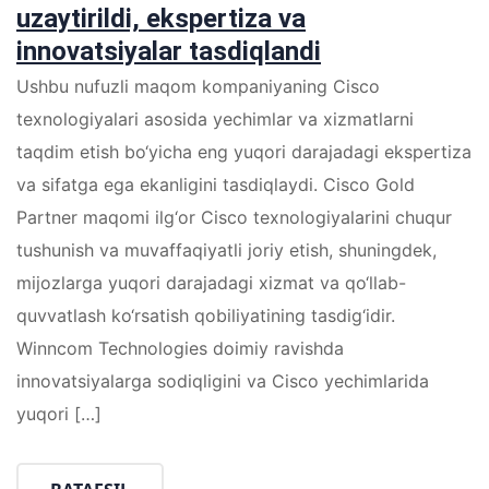
uzaytirildi, ekspertiza va
innovatsiyalar tasdiqlandi
Ushbu nufuzli maqom kompaniyaning Cisco
texnologiyalari asosida yechimlar va xizmatlarni
taqdim etish bo‘yicha eng yuqori darajadagi ekspertiza
va sifatga ega ekanligini tasdiqlaydi. Cisco Gold
Partner maqomi ilg‘or Cisco texnologiyalarini chuqur
tushunish va muvaffaqiyatli joriy etish, shuningdek,
mijozlarga yuqori darajadagi xizmat va qo‘llab-
quvvatlash ko‘rsatish qobiliyatining tasdig‘idir.
Winncom Technologies doimiy ravishda
innovatsiyalarga sodiqligini va Cisco yechimlarida
yuqori […]