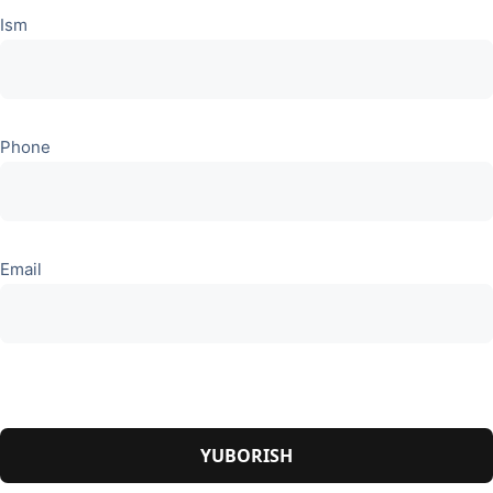
Ism
Phone
Email
Please
leave
this