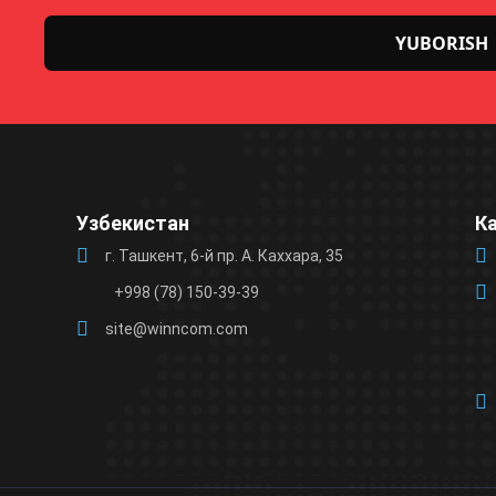
Please
leave
this
field
Узбекистан
К
empty.
г. Ташкент, 6-й пр. А. Каххара, 35
+998 (78) 150-39-39
site@winncom.com