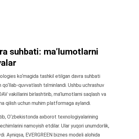
a suhbati: ma’lumotlarni
yalar
gies ko‘magida tashkil etilgan davra suhbati
n qo‘llab-quvvatlash ta’minlandi. Ushbu uchrashuv
V vakillarini birlashtirib, ma’lumotlarni saqlash va
a qilish uchun muhim platformaga aylandi.
tib, O‘zbekistonda axborot texnologiyalarining
yechimlarini namoyish etdilar. Ular yuqori unumdorlik,
nlaydi. Ayniqsa, EVERGREEN biznes modeli alohida