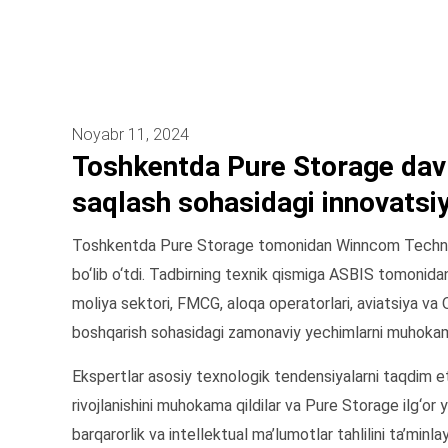
Noyabr 11, 2024
Toshkentda Pure Storage davr
saqlash sohasidagi innovatsi
Toshkentda Pure Storage tomonidan Winncom Technolo
bo‘lib o‘tdi. Tadbirning texnik qismiga ASBIS tomonida
moliya sektori, FMCG, aloqa operatorlari, aviatsiya va OA
boshqarish sohasidagi zamonaviy yechimlarni muhokam
Ekspertlar asosiy texnologik tendensiyalarni taqdim e
rivojlanishini muhokama qildilar va Pure Storage ilg‘or 
barqarorlik va intellektual ma’lumotlar tahlilini ta’mi