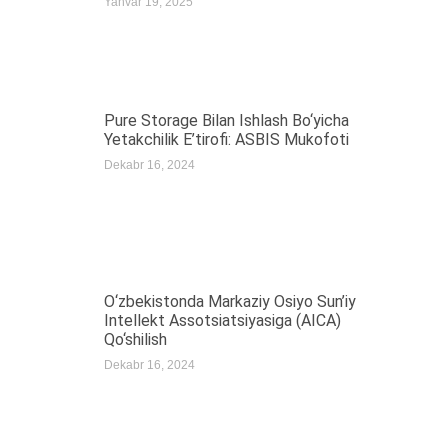
Yanvar 19, 2025
Pure Storage Bilan Ishlash Bo‘yicha
Yetakchilik E’tirofi: ASBIS Mukofoti
Dekabr 16, 2024
O‘zbekistonda Markaziy Osiyo Sun’iy
Intellekt Assotsiatsiyasiga (AICA)
Qo‘shilish
Dekabr 16, 2024