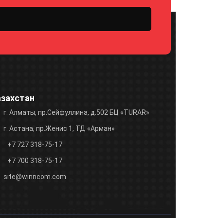
азахстан
г. Алматы, пр.Сейфуллина, д.502 БЦ «TURAR»
г. Астана, пр.Женис 1, ТД «Арман»
+7 727 318-75-17
+7 700 318-75-17
site@winncom.com