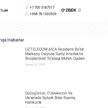
ENGLISH
+7 700 3187517
OʻZBEK
KTLAR
ҚАЗАҚ ТІЛІ
+998 78 1503939
hqa Habarlar
UZTELECOM AICA Rezidenti Bo‘ldi:
Markaziy Osiyoda Sun’iy Intellektni
Rivojlantirish Yo‘lidagi Muhim Qadam
Fevral 14, 2025
Qozog‘iston, O‘zbekiston Va
Ukrainada Splunk Bilan Rasmiy
Hamkorlik