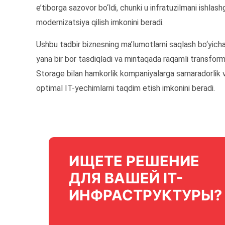
e’tiborga sazovor bo‘ldi, chunki u infratuzilmani ishlash
modernizatsiya qilish imkonini beradi.
Ushbu tadbir biznesning ma’lumotlarni saqlash bo‘yicha 
yana bir bor tasdiqladi va mintaqada raqamli transform
Storage bilan hamkorlik kompaniyalarga samaradorlik v
optimal IT-yechimlarni taqdim etish imkonini beradi.
ИЩЕТЕ РЕШЕНИЕ
ДЛЯ ВАШЕЙ IT-
ИНФРАСТРУКТУРЫ?