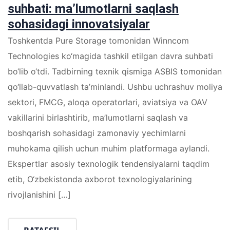
suhbati: ma’lumotlarni saqlash
sohasidagi innovatsiyalar
Toshkentda Pure Storage tomonidan Winncom
Technologies ko‘magida tashkil etilgan davra suhbati
bo‘lib o‘tdi. Tadbirning texnik qismiga ASBIS tomonidan
qo‘llab-quvvatlash ta’minlandi. Ushbu uchrashuv moliya
sektori, FMCG, aloqa operatorlari, aviatsiya va OAV
vakillarini birlashtirib, ma’lumotlarni saqlash va
boshqarish sohasidagi zamonaviy yechimlarni
muhokama qilish uchun muhim platformaga aylandi.
Ekspertlar asosiy texnologik tendensiyalarni taqdim
etib, O‘zbekistonda axborot texnologiyalarining
rivojlanishini […]