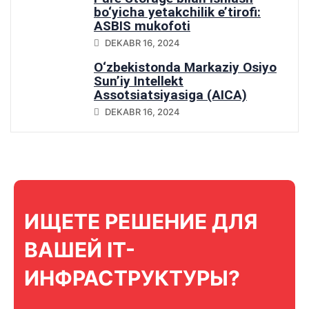
bo‘yicha yetakchilik e’tirofi:
ASBIS mukofoti
DEKABR 16, 2024
O‘zbekistonda Markaziy Osiyo
Sun’iy Intellekt
Assotsiatsiyasiga (AICA)
qo‘shilish
DEKABR 16, 2024
ИЩЕТЕ РЕШЕНИЕ ДЛЯ
ВАШЕЙ IT-
ИНФРАСТРУКТУРЫ?