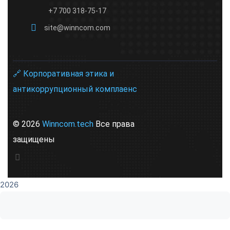
+7 700 318-75-17
site@winncom.com
🔗 Корпоративная этика и
антикоррупционный комплаенс
© 2026
Winncom.tech
Все права
защищены
2026