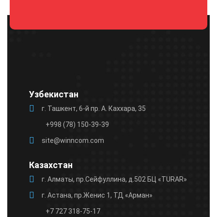
Please
leave
this
field
empty.
Узбекистан
г. Ташкент, 6-й пр. А. Каххара, 35
+998 (78) 150-39-39
site@winncom.com
Казахстан
г. Алматы, пр.Сейфуллина, д.502 БЦ «TURAR»
г. Астана, пр.Женис 1, ТД «Арман»
+7 727 318-75-17