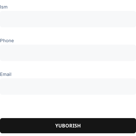
Ism
Phone
Email
Please
leave
this