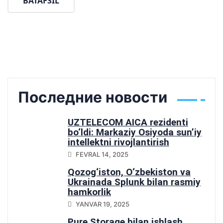
BATAFSIL
Последние новости
UZTELECOM AICA rezidenti
bo‘ldi: Markaziy Osiyoda sun’iy
intellektni rivojlantirish
yo‘lidagi muhim qadam
FEVRAL 14, 2025
Qozog‘iston, O‘zbekiston va
Ukrainada Splunk bilan rasmiy
hamkorlik
YANVAR 19, 2025
Pure Storage bilan ishlash