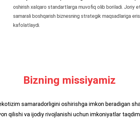
oshirish xalqaro standartlarga muvofiq olib boriladi. Joriy e
samarali boshqarish biznesning strategik maqsadlariga erish
kafolatlaydi.
Bizning missiyamiz
tizim samaradorligini oshirishga imkon beradigan sharoit
n qilishi va ijodiy rivojlanishi uchun imkoniyatlar taqdim