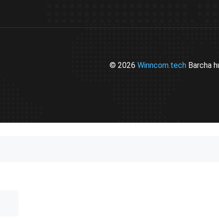
© 2026
Winncom.tech
Barcha h