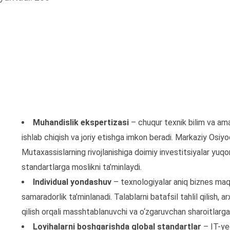
Muhandislik ekspertizasi
– chuqur texnik bilim va ama
ishlab chiqish va joriy etishga imkon beradi. Markaziy Osiyo
Mutaxassislarning rivojlanishiga doimiy investitsiyalar yuq
standartlarga moslikni ta’minlaydi.
Individual yondashuv
– texnologiyalar aniq biznes maqs
samaradorlik ta’minlanadi. Talablarni batafsil tahlil qilish, 
qilish orqali masshtablanuvchi va o‘zgaruvchan sharoitlarga
Loyihalarni boshqarishda global standartlar
– IT-yec