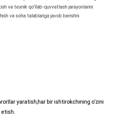
tish va texnik qo‘llab-quvvatlash jarayonlarini
ish va soha talablariga javob berishni
lar yaratish,har bir ishtirokchining o‘zini
 etish.