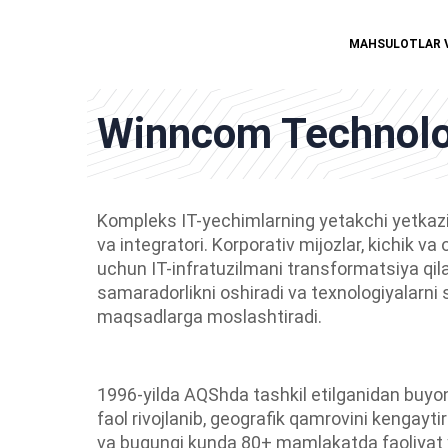
MAHSULOTLAR 
Winncom Technologi
Kompleks IT-yechimlarning yetakchi yetkazi
va integratori. Korporativ mijozlar, kichik va 
uchun IT-infratuzilmani transformatsiya qila
samaradorlikni oshiradi va texnologiyalarni 
maqsadlarga moslashtiradi.
1996-yilda AQShda tashkil etilganidan buy
faol rivojlanib, geografik qamrovini kengayt
va bugungi kunda 80+ mamlakatda faoliyat y