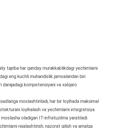
liy tajriba har qanday murakkablikdagi yechimlarni
dagi eng kuchli muhandislik jamoalaridan biri.
ori darajadagi kompetensiyani va xalqaro
adlariga moslashtiriladi, har bir loyihada maksimal
arxitekturani loyihalash va yechimlarni integratsiya
 moslasha oladigan IT-infratuzilma yaratiladi.
himlarni rejalashtirish, nazorat qilish va amalga