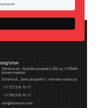
zog‘iston
Olmaota sh., Seyfullin prospekti, 502-uy, «TURAR»
biznes markazi
Ostona sh., Jenis prospekti 1, «Arman» savdo uyi
+7 727 318-75-17
+7 700 318-75-17
site@winncom.com