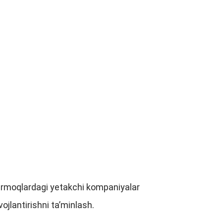
tarmoqlardagi yetakchi kompaniyalar
ivojlantirishni ta’minlash.