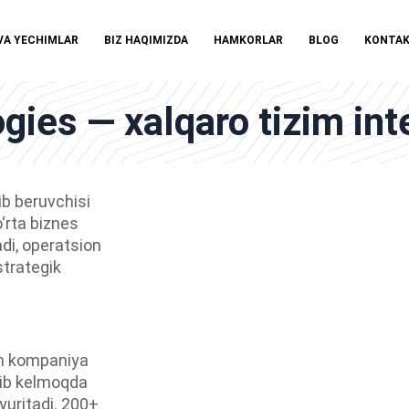
VA YECHIMLAR
BIZ HAQIMIZDA
HAMKORLAR
BLOG
KONTA
es — xalqaro tizim inte
b beruvchisi
o‘rta biznes
di, operatsion
strategik
on kompaniya
irib kelmoqda
uritadi. 200+