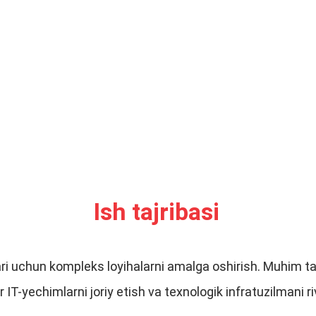
Ish tajribasi
tlari uchun kompleks loyihalarni amalga oshirish. Muhim 
‘or IT-yechimlarni joriy etish va texnologik infratuzilmani r