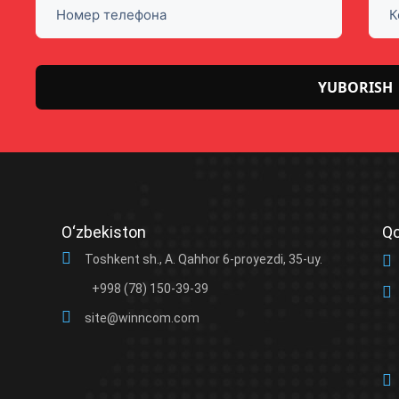
Please
leave
this
field
O‘zbekiston
Qo
empty.
Toshkent sh., A. Qahhor 6-proyezdi, 35-uy.
+998 (78) 150-39-39
site@winncom.com