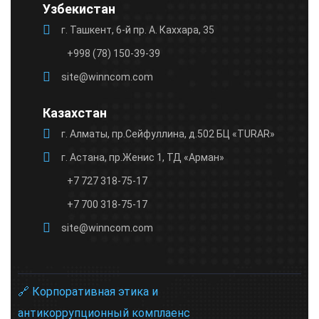
Узбекистан
г. Ташкент, 6-й пр. А. Каххара, 35
+998 (78) 150-39-39
site@winncom.com
Казахстан
г. Алматы, пр.Сейфуллина, д.502 БЦ «TURAR»
г. Астана, пр.Женис 1, ТД «Арман»
+7 727 318-75-17
+7 700 318-75-17
site@winncom.com
🔗 Корпоративная этика и
антикоррупционный комплаенс