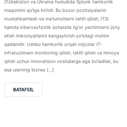
O‘zbekiston va Ukraina hududida Splunk hamkorlik
maqomini qo‘lga kiritdi. Bu bozor pozitsiyalarini
mustahkamlash va ma’lumotlarni tahlil qilish, ITSI
hamda kiberxavfsizlik sohasida ilg‘or yechimlarni joriy
etish imkoniyatlarini kengaytirish yo‘lidagi muhim
qadamdir. Ushbu hamkorlik orqali mijozlar IT-
infratuzilmani monitoring qilish, tahlil qilish va himoya
qilish uchun innovatsion vositalarga ega bo‘ladilar, bu
esa ularning biznes […]
BATAFSIL