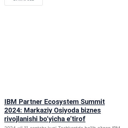
IBM Partner Ecosystem Summit
2024: Markaziy Osiyoda biznes
rivojlanishi bo‘yicha e’tirof
2024-yil 11-sentabr kuni Toshkentda bo‘lib o‘tgan IBM