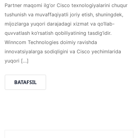
Partner maqomi ilg‘or Cisco texnologiyalarini chuqur
tushunish va muvaffaqiyatli joriy etish, shuningdek,
mijozlarga yuqori darajadagi xizmat va qo‘llab-
quvvatlash ko‘rsatish qobiliyatining tasdig‘idir.
Winncom Technologies doimiy ravishda
innovatsiyalarga sodiqligini va Cisco yechimlarida
yuqori […]
BATAFSIL