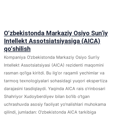
O‘zbekistonda Markaziy Osiyo Sun’iy
Intellekt Assotsiatsiyasiga (AICA)
qo‘shilish
Kompaniya O‘zbekistonda Markaziy Osiyo Sun’iy
Intellekt Assotsiatsiyasi (AICA) rezidenti maqomini
rasman qo‘lga kiritdi. Bu ilg‘or raqamli yechimlar va
tarmoq texnologiyalari sohasidagi yuqori ekspertiza
darajasini tasdiqlaydi. Yaqinda AICA rais o‘rinbosari
Shahrіyor Xudoyberdiyev bilan bo‘lib o‘tgan
uchrashuvda asosiy faoliyat yo‘nalishlari muhokama
qilindi, jumladan: O‘zbekistonda AICA tarkibiga