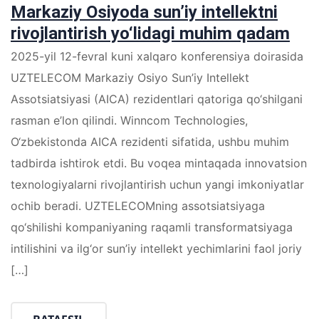
Markaziy Osiyoda sun’iy intellektni
rivojlantirish yo‘lidagi muhim qadam
2025-yil 12-fevral kuni xalqaro konferensiya doirasida
UZTELECOM Markaziy Osiyo Sun’iy Intellekt
Assotsiatsiyasi (AICA) rezidentlari qatoriga qo‘shilgani
rasman e’lon qilindi. Winncom Technologies,
O‘zbekistonda AICA rezidenti sifatida, ushbu muhim
tadbirda ishtirok etdi. Bu voqea mintaqada innovatsion
texnologiyalarni rivojlantirish uchun yangi imkoniyatlar
ochib beradi. UZTELECOMning assotsiatsiyaga
qo‘shilishi kompaniyaning raqamli transformatsiyaga
intilishini va ilg‘or sun’iy intellekt yechimlarini faol joriy
[…]