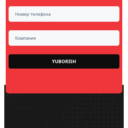
Please
leave
this
field
empty.