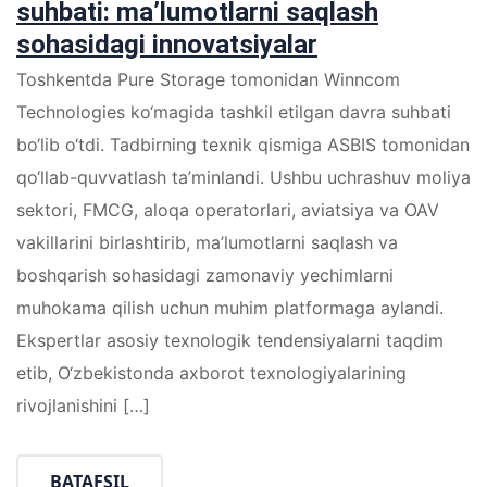
suhbati: ma’lumotlarni saqlash
sohasidagi innovatsiyalar
Toshkentda Pure Storage tomonidan Winncom
Technologies ko‘magida tashkil etilgan davra suhbati
bo‘lib o‘tdi. Tadbirning texnik qismiga ASBIS tomonidan
qo‘llab-quvvatlash ta’minlandi. Ushbu uchrashuv moliya
sektori, FMCG, aloqa operatorlari, aviatsiya va OAV
vakillarini birlashtirib, ma’lumotlarni saqlash va
boshqarish sohasidagi zamonaviy yechimlarni
muhokama qilish uchun muhim platformaga aylandi.
Ekspertlar asosiy texnologik tendensiyalarni taqdim
etib, O‘zbekistonda axborot texnologiyalarining
rivojlanishini […]
BATAFSIL