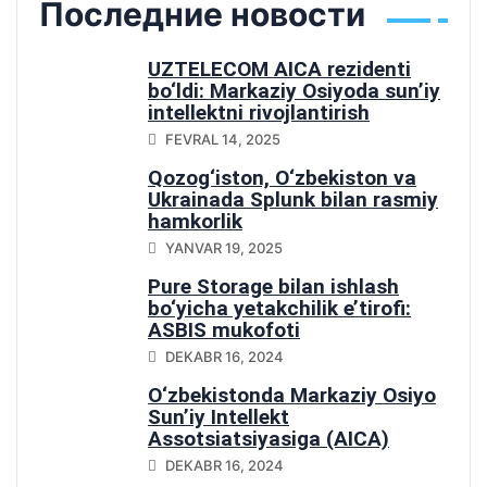
Последние новости
UZTELECOM AICA rezidenti
bo‘ldi: Markaziy Osiyoda sun’iy
intellektni rivojlantirish
yo‘lidagi muhim qadam
FEVRAL 14, 2025
Qozog‘iston, O‘zbekiston va
Ukrainada Splunk bilan rasmiy
hamkorlik
YANVAR 19, 2025
Pure Storage bilan ishlash
bo‘yicha yetakchilik e’tirofi:
ASBIS mukofoti
DEKABR 16, 2024
O‘zbekistonda Markaziy Osiyo
Sun’iy Intellekt
Assotsiatsiyasiga (AICA)
qo‘shilish
DEKABR 16, 2024