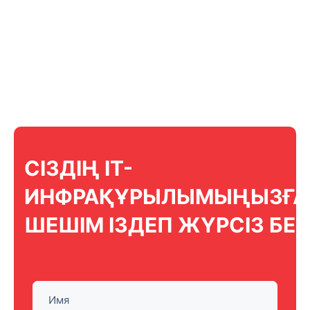
СІЗДІҢ IT-
ИНФРАҚҰРЫЛЫМЫҢЫЗҒА
ШЕШІМ ІЗДЕП ЖҮРСІЗ БЕ?