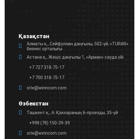
field
empty.
Қазақстан
Алматы қ., Сейфуллин даңғылы, 502-үй, «TURAR»
бизнес орталығы
Астана қ., Жеңіс даңғылы 1, «Арман» сауда үйі
+7 727 318-75-17
+7 700 318-75-17
site@winncom.com
Өзбекстан
Ташкент қ., А. Қаххараның 6-проезды, 35-үй
+998 (78) 150-39-39
site@winncom.com