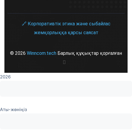
🔗 Корпоративтік этика және сыбайлас
жемқорлыққа қарсы саясат
© 2026
Winncom.tech
Барлық құқықтар қорғалған
2026
Аты-жөніңіз