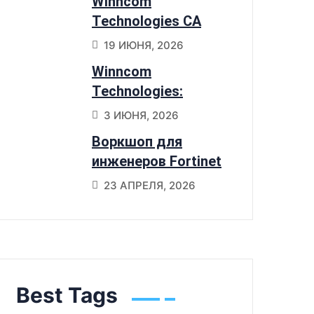
Winncom
переходят на
Technologies CA
Sangfor HCI
получили статус
19 ИЮНЯ, 2026
Preferred Partner
Winncom
NetApp
Technologies:
признанный
3 ИЮНЯ, 2026
партнер Cisco по 6
Воркшоп для
портфолио
инженеров Fortinet
SD-Branch в Астане
23 АПРЕЛЯ, 2026
Best Tags