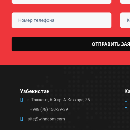
Оставьте
это поле
пустым.
Узбекистан
К
г. Ташкент, 6-й пр. А. Каххара, 35
+998 (78) 150-39-39
site@winncom.com