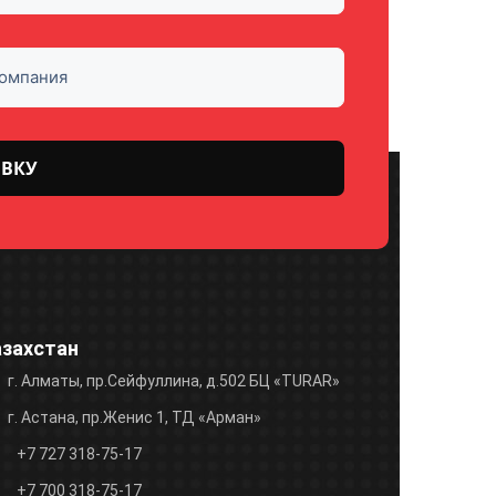
азахстан
г. Алматы, пр.Сейфуллина, д.502 БЦ «TURAR»
г. Астана, пр.Женис 1, ТД «Арман»
+7 727 318-75-17
+7 700 318-75-17