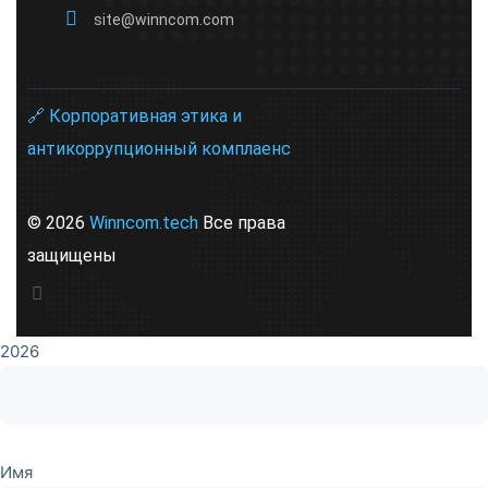
site@winncom.com
🔗 Корпоративная этика и
антикоррупционный комплаенс
© 2026
Winncom.tech
Все права
защищены
2026
Имя