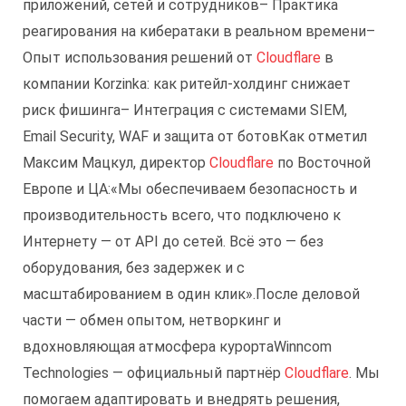
приложений, сетей и сотрудников
– Практика
реагирования на кибератаки в реальном времени
–
Опыт использования решений от
Cloudflare
в
компании Korzinka: как ритейл-холдинг снижает
риск фишинга
– Интеграция с системами SIEM,
Email Security, WAF и защита от ботов
Как отметил
Максим Мацкул, директор
Cloudflare
по Восточной
Европе и ЦА:
«Мы обеспечиваем безопасность и
производительность всего, что подключено к
Интернету — от API до сетей. Всё это — без
оборудования, без задержек и с
масштабированием в один клик».
После деловой
части — обмен опытом, нетворкинг и
вдохновляющая атмосфера курорта
Winncom
Technologies — официальный партнёр
Cloudflare
. Мы
помогаем адаптировать и внедрять решения,