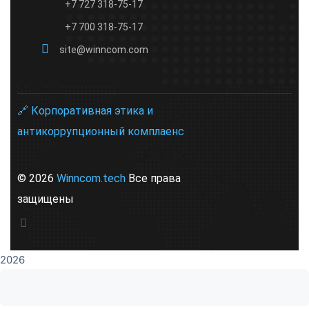
+7 727 318-75-17
+7 700 318-75-17
site@winncom.com
🔗 Корпоративная этика и
антикоррупционный комплаенс
© 2026
Winncom.tech
Все права
защищены
2026