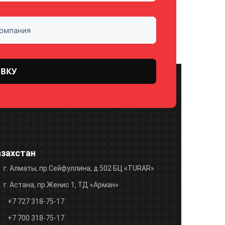
азахстан
г. Алматы, пр.Сейфуллина, д.502 БЦ «TURAR»
г. Астана, пр.Женис 1, ТД «Арман»
+7 727 318-75-17
+7 700 318-75-17