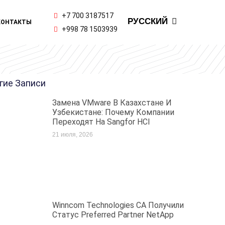
ENGLISH
+7 700 3187517
РУССКИЙ
КОНТАКТЫ
ҚАЗАҚ ТІЛІ
+998 78 1503939
гие Записи
Замена VMware В Казахстане И
Узбекистане: Почему Компании
Переходят На Sangfor HCI
21 июля, 2026
Winncom Technologies CA Получили
Статус Preferred Partner NetApp