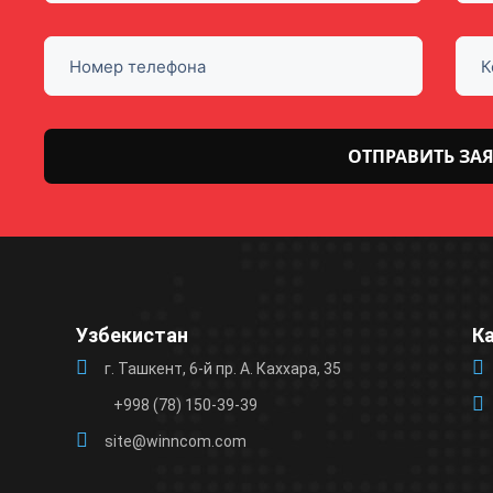
Оставьте
это поле
пустым.
Узбекистан
К
г. Ташкент, 6-й пр. А. Каххара, 35
+998 (78) 150-39-39
site@winncom.com